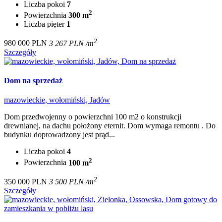
Liczba pokoi
7
2
Powierzchnia
300 m
Liczba pięter
1
2
980 000 PLN
3 267 PLN /m
Szczegóły
Dom na sprzedaż
mazowieckie, wołomiński, Jadów
Dom przedwojenny o powierzchni 100 m2 o konstrukcji
drewnianej, na dachu położony eternit. Dom wymaga remontu . Do
budynku doprowadzony jest prąd...
Liczba pokoi
4
2
Powierzchnia
100 m
2
350 000 PLN
3 500 PLN /m
Szczegóły