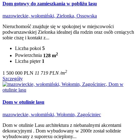
Dom gotowy do zamieszkania w pobliżu lasu
mazowieckie, wołomiński, Zielonka, Ossowska
Nieruchomość znajduje się w spokojnej w miejscowości
podwarszawskiej Zielonka idealnej dla rodzin oraz osób ceniących
sobie ciszę i kontakt z...
Liczba pokoi
5
2
Powierzchnia
128 m
Liczba pięter
1
2
1 500 000 PLN
11 719 PLN /m
Szczegóły
Dom w otulinie lasu
mazowieckie, wołomiński, Wołomin, Zagościniec
Dom w otulinie Lasu architektura z niebanalnymi akcentami
dekoracyjnymi . Dom wybudowany w 2000r został solidnie
wybudowany z suporexu ocieplony...