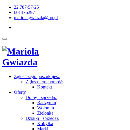
22 787-57-25
601376297
mariola.gwiazda@op.pl
Zgłoś czego poszukujesz
Zgłoś nieruchomość
Kontakt
Oferty
Domy - sprzedaż
Radzymin
Wołomin
Zielonka
Działki - sprzedaż
Kobyłka
Marki