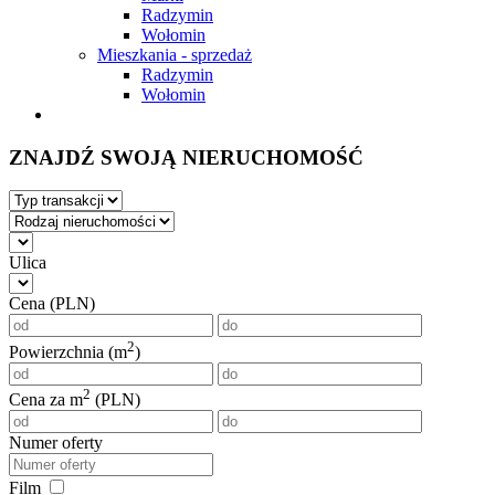
Radzymin
Wołomin
Mieszkania - sprzedaż
Radzymin
Wołomin
ZNAJDŹ SWOJĄ NIERUCHOMOŚĆ
Ulica
Cena (PLN)
2
Powierzchnia (m
)
2
Cena za m
(PLN)
Numer oferty
Film