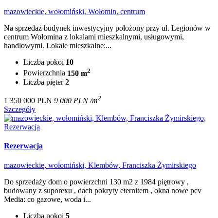
mazowieckie, wołomiński, Wołomin, centrum
Na sprzedaż budynek inwestycyjny położony przy ul. Legionów w
centrum Wołomina z lokalami mieszkalnymi, usługowymi,
handlowymi. Lokale mieszkalne:...
Liczba pokoi
10
2
Powierzchnia
150 m
Liczba pięter
2
2
1 350 000 PLN
9 000 PLN /m
Szczegóły
Rezerwacja
mazowieckie, wołomiński, Klembów, Franciszka Żymirskiego
Do sprzedaży dom o powierzchni 130 m2 z 1984 piętrowy ,
budowany z suporexu , dach pokryty eternitem , okna nowe pcv
Media: co gazowe, woda i...
Liczba pokoi
5