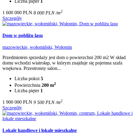
Liczba pięter
1
2
1 600 000 PLN
8 000 PLN /m
Szczegóły
Dom w pobliżu lasu
mazowieckie, wołomiński, Wołomin
Przedmiotem sprzedaży jest dom o powierzchni 200 m2 W skład
domu wchodzi wiatrołap, w którym znajduje się pojemna szafa
wnękowa. Przestronny salon...
Liczba pokoi
5
2
Powierzchnia
200 m
Liczba pięter
1
2
1 900 000 PLN
9 500 PLN /m
Szczegóły
Lokale handlowe i lokale mieszkalne