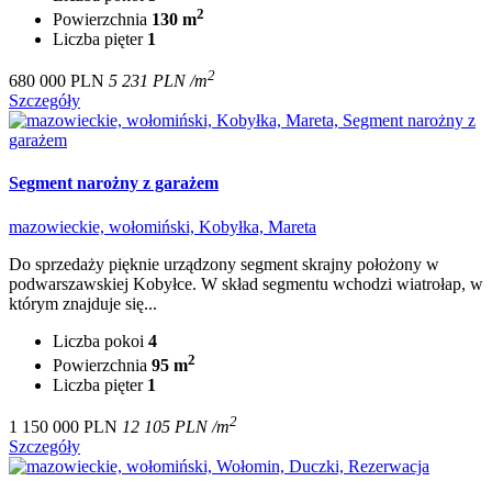
2
Powierzchnia
130 m
Liczba pięter
1
2
680 000 PLN
5 231 PLN /m
Szczegóły
Segment narożny z garażem
mazowieckie, wołomiński, Kobyłka, Mareta
Do sprzedaży pięknie urządzony segment skrajny położony w
podwarszawskiej Kobyłce. W skład segmentu wchodzi wiatrołap, w
którym znajduje się...
Liczba pokoi
4
2
Powierzchnia
95 m
Liczba pięter
1
2
1 150 000 PLN
12 105 PLN /m
Szczegóły