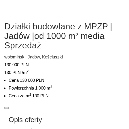
Działki budowlane z MPZP |
Jadów |od 1000 m² media
Sprzedaż
wołomiński, Jadów, Kościuszki
130 000 PLN
2
130 PLN /m
Cena
130 000 PLN
2
Powierzchnia
1 000 m
2
Cena za m
130 PLN
Opis oferty