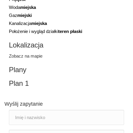
Woda
miejska
Gaz
miejski
Kanalizacja
miejska
Położenie i wygląd działki
teren płaski
Lokalizacja
Zobacz na mapie
Plany
Plan 1
Wyślij zapytanie