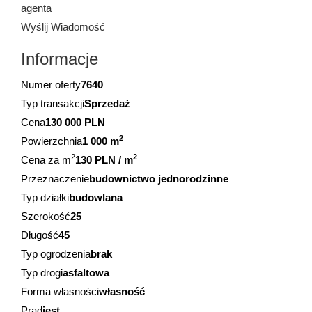
agenta
Wyślij Wiadomość
Informacje
Numer oferty
7640
Typ transakcji
Sprzedaż
Cena
130 000 PLN
2
Powierzchnia
1 000 m
2
2
Cena za m
130 PLN / m
Przeznaczenie
budownictwo jednorodzinne
Typ działki
budowlana
Szerokość
25
Długość
45
Typ ogrodzenia
brak
Typ drogi
asfaltowa
Forma własności
własność
Prąd
jest