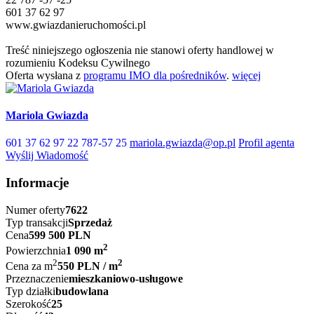
601 37 62 97
www.gwiazdanieruchomości.pl
Treść niniejszego ogłoszenia nie stanowi oferty handlowej w
rozumieniu Kodeksu Cywilnego
Oferta wysłana z
programu IMO dla pośredników
.
więcej
Mariola Gwiazda
601 37 62 97
22 787-57 25
mariola.gwiazda@op.pl
Profil agenta
Wyślij Wiadomość
Informacje
Numer oferty
7622
Typ transakcji
Sprzedaż
Cena
599 500 PLN
2
Powierzchnia
1 090 m
2
2
Cena za m
550 PLN / m
Przeznaczenie
mieszkaniowo-usługowe
Typ działki
budowlana
Szerokość
25