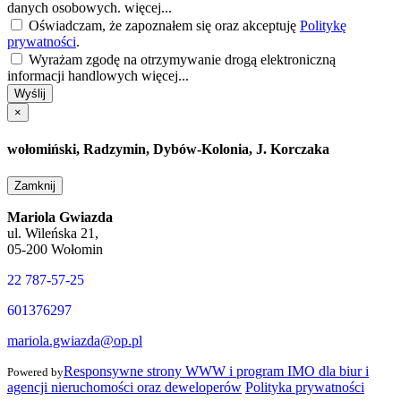
danych osobowych.
więcej...
Oświadczam, że zapoznałem się oraz akceptuję
Politykę
prywatności
.
Wyrażam zgodę na otrzymywanie drogą elektroniczną
informacji handlowych
więcej...
Wyślij
×
wołomiński, Radzymin, Dybów-Kolonia, J. Korczaka
Zamknij
Mariola Gwiazda
ul. Wileńska 21,
05-200 Wołomin
22 787-57-25
601376297
mariola.gwiazda@op.pl
Responsywne strony WWW i program IMO dla biur i
Powered by
agencji nieruchomości oraz deweloperów
Polityka prywatności