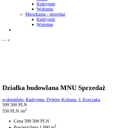
Radzymin
Wołomin
Mieszkania - sprzedaż
Radzymin
Wołomin
‹
›
×
Działka budowlana MNU
Sprzedaż
wołomiński, Radzymin, Dybów-Kolonia, J. Korczaka
599 500 PLN
2
550 PLN /m
Cena
599 500 PLN
2
Powierzchnia
1 090 m