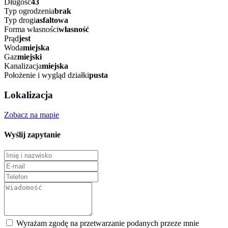
Długość
43
Typ ogrodzenia
brak
Typ drogi
asfaltowa
Forma własności
własność
Prąd
jest
Woda
miejska
Gaz
miejski
Kanalizacja
miejska
Położenie i wygląd działki
pusta
Lokalizacja
Zobacz na mapie
Wyślij zapytanie
Wyrażam zgodę na przetwarzanie podanych przeze mnie