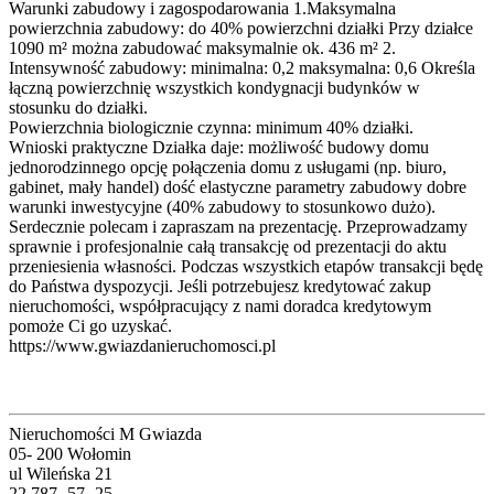
Warunki zabudowy i zagospodarowania 1.Maksymalna
powierzchnia zabudowy: do 40% powierzchni działki Przy działce
1090 m² można zabudować maksymalnie ok. 436 m² 2.
Intensywność zabudowy: minimalna: 0,2 maksymalna: 0,6 Określa
łączną powierzchnię wszystkich kondygnacji budynków w
stosunku do działki.
Powierzchnia biologicznie czynna: minimum 40% działki.
Wnioski praktyczne Działka daje: możliwość budowy domu
jednorodzinnego opcję połączenia domu z usługami (np. biuro,
gabinet, mały handel) dość elastyczne parametry zabudowy dobre
warunki inwestycyjne (40% zabudowy to stosunkowo dużo).
Serdecznie polecam i zapraszam na prezentację. Przeprowadzamy
sprawnie i profesjonalnie całą transakcję od prezentacji do aktu
przeniesienia własności. Podczas wszystkich etapów transakcji będę
do Państwa dyspozycji. Jeśli potrzebujesz kredytować zakup
nieruchomości, współpracujący z nami doradca kredytowym
pomoże Ci go uzyskać.
https://www.gwiazdanieruchomosci.pl
Nieruchomości M Gwiazda
05- 200 Wołomin
ul Wileńska 21
22 787 -57 -25