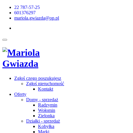
22 787-57-25
601376297
mariola.gwiazda@op.pl
Zgłoś czego poszukujesz
Zgłoś nieruchomość
Kontakt
Oferty
Domy - sprzedaż
Radzymin
Wołomin
Zielonka
Działki - sprzedaż
Kobyłka
Marki