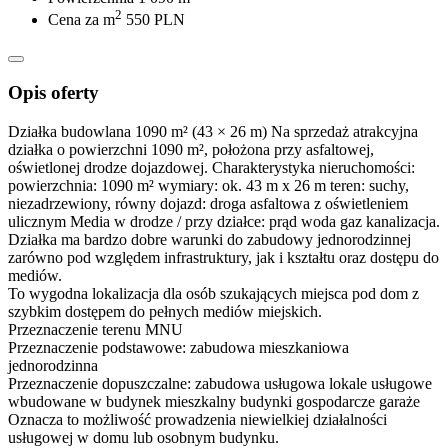
2
Cena za m
550 PLN
Opis oferty
Działka budowlana 1090 m² (43 × 26 m) Na sprzedaż atrakcyjna
działka o powierzchni 1090 m², położona przy asfaltowej,
oświetlonej drodze dojazdowej. Charakterystyka nieruchomości:
powierzchnia: 1090 m² wymiary: ok. 43 m x 26 m teren: suchy,
niezadrzewiony, równy dojazd: droga asfaltowa z oświetleniem
ulicznym Media w drodze / przy działce: prąd woda gaz kanalizacja.
Działka ma bardzo dobre warunki do zabudowy jednorodzinnej
zarówno pod względem infrastruktury, jak i kształtu oraz dostępu do
mediów.
To wygodna lokalizacja dla osób szukających miejsca pod dom z
szybkim dostępem do pełnych mediów miejskich.
Przeznaczenie terenu MNU
Przeznaczenie podstawowe: zabudowa mieszkaniowa
jednorodzinna
Przeznaczenie dopuszczalne: zabudowa usługowa lokale usługowe
wbudowane w budynek mieszkalny budynki gospodarcze garaże
Oznacza to możliwość prowadzenia niewielkiej działalności
usługowej w domu lub osobnym budynku.