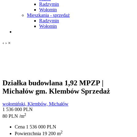
Radzymin
Wołomin
Mieszkania - sprzedaż
Radzymin
Wołomin
‹
›
×
Działka budowlana 1,92 MPZP |
Michałów gm. Klembów
Sprzedaż
wołomiński, Klembów, Michałów
1 536 000 PLN
2
80 PLN /m
Cena
1 536 000 PLN
2
Powierzchnia
19 200 m