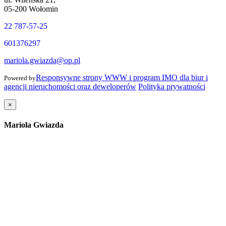
05-200 Wołomin
22 787-57-25
601376297
mariola.gwiazda@op.pl
Responsywne strony WWW i program IMO dla biur i
Powered by
agencji nieruchomości oraz deweloperów
Polityka prywatności
×
Mariola Gwiazda