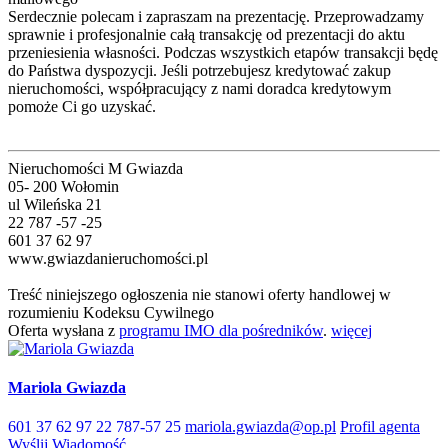
Serdecznie polecam i zapraszam na prezentację. Przeprowadzamy
sprawnie i profesjonalnie całą transakcję od prezentacji do aktu
przeniesienia własności. Podczas wszystkich etapów transakcji będę
do Państwa dyspozycji. Jeśli potrzebujesz kredytować zakup
nieruchomości, współpracujący z nami doradca kredytowym
pomoże Ci go uzyskać.
Nieruchomości M Gwiazda
05- 200 Wołomin
ul Wileńska 21
22 787 -57 -25
601 37 62 97
www.gwiazdanieruchomości.pl
Treść niniejszego ogłoszenia nie stanowi oferty handlowej w
rozumieniu Kodeksu Cywilnego
Oferta wysłana z
programu IMO dla pośredników
.
więcej
Mariola Gwiazda
601 37 62 97
22 787-57 25
mariola.gwiazda@op.pl
Profil agenta
Wyślij Wiadomość