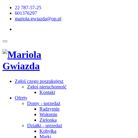
22 787-57-25
601376297
mariola.gwiazda@op.pl
Zgłoś czego poszukujesz
Zgłoś nieruchomość
Kontakt
Oferty
Domy - sprzedaż
Radzymin
Wołomin
Zielonka
Działki - sprzedaż
Kobyłka
Marki