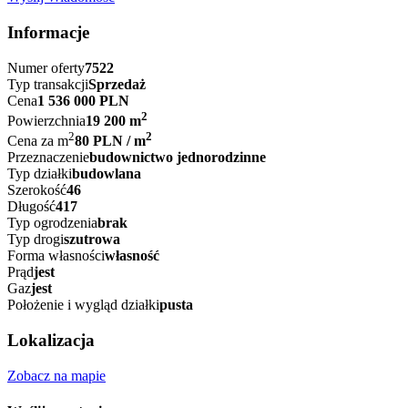
Informacje
Numer oferty
7522
Typ transakcji
Sprzedaż
Cena
1 536 000 PLN
2
Powierzchnia
19 200 m
2
2
Cena za m
80 PLN / m
Przeznaczenie
budownictwo jednorodzinne
Typ działki
budowlana
Szerokość
46
Długość
417
Typ ogrodzenia
brak
Typ drogi
szutrowa
Forma własności
własność
Prąd
jest
Gaz
jest
Położenie i wygląd działki
pusta
Lokalizacja
Zobacz na mapie