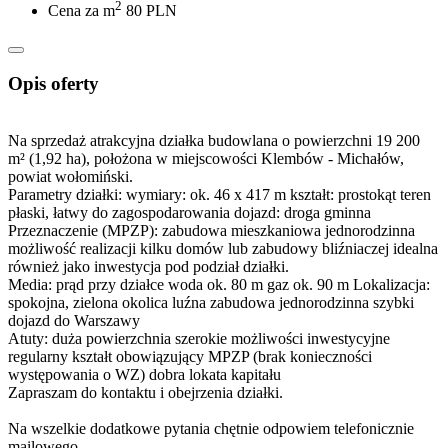
2
Cena za m
80 PLN
Opis oferty
Na sprzedaż atrakcyjna działka budowlana o powierzchni 19 200
m² (1,92 ha), położona w miejscowości Klembów - Michałów,
powiat wołomiński.
Parametry działki: wymiary: ok. 46 x 417 m kształt: prostokąt teren
płaski, łatwy do zagospodarowania dojazd: droga gminna
Przeznaczenie (MPZP): zabudowa mieszkaniowa jednorodzinna
możliwość realizacji kilku domów lub zabudowy bliźniaczej idealna
również jako inwestycja pod podział działki.
Media: prąd przy działce woda ok. 80 m gaz ok. 90 m Lokalizacja:
spokojna, zielona okolica luźna zabudowa jednorodzinna szybki
dojazd do Warszawy
Atuty: duża powierzchnia szerokie możliwości inwestycyjne
regularny kształt obowiązujący MPZP (brak konieczności
występowania o WZ) dobra lokata kapitału
Zapraszam do kontaktu i obejrzenia działki.
Na wszelkie dodatkowe pytania chętnie odpowiem telefonicznie
mailowego